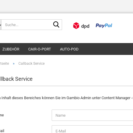
Suche...
ZUBEHÖR
CAIR-O-PORT
AUTO-POD
»
tseite
Callback Service
llback Service
 Inhalt dieses Bereiches können Sie im Gambio Admin unter Content Manager ->
LLBACK
me
RVICE
ail