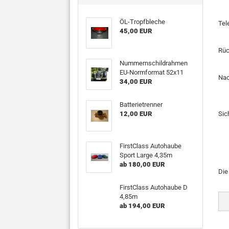
ÖL-Tropfbleche
Te
45,00 EUR
Rüc
Nummernschildrahmen
EU-Normformat 52x11
Nac
34,00 EUR
Batterietrenner
12,00 EUR
Sic
FirstClass Autohaube
Sport Large 4,35m
ab 180,00 EUR
DA
Di
FirstClass Autohaube D
4,85m
ab 194,00 EUR