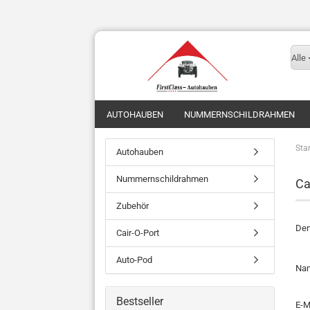
Alle
AUTOHAUBEN
NUMMERNSCHILDRAHMEN
Star
Autohauben
Nummernschildrahmen
Ca
Zubehör
Den
Cair-O-Port
Auto-Pod
CA
Na
SE
Bestseller
E-M