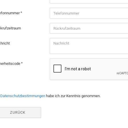
lefonnummer
krufzeitraum
hricht
herheitscode
TENSCHUTZBESTIMMUNGEN
e
Datenschutzbestimmungen
habe ich zur Kenntnis genommen.
ZURÜCK