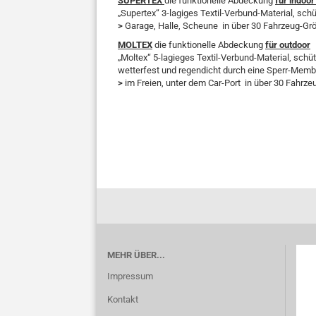
SUPERTEX
die funktionelle Abdeckung
für indoo
„Supertex“
3-lagiges Textil-Verbund-Material, sch
>
Garage, Halle, Scheune in über 30 Fahrzeug-Gr
MOLTEX
die funktionelle Abdeckung
für outdoor
„Moltex“ 5-lagieges Textil-Verbund-Material, schü
wetterfest und regendicht durch eine Sperr-Mem
>
im Freien, unter dem Car-Port in über 30 Fahrz
MEHR ÜBER...
Impressum
Kontakt