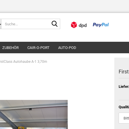
Suche...
ZUBEHÖR
CAIR-O-PORT
AUTO-POD
irstClass Autohaube A-1 3,70m
Firs
Liefer
Qualit