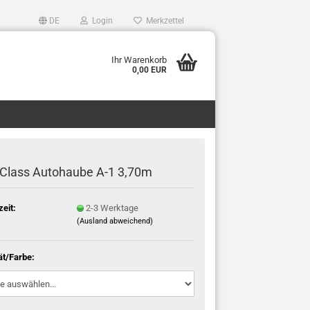
DE
Login
Merkzettel
Ihr Warenkorb
0,00 EUR
tClass Autohaube A-1 3,70m
zeit:
2-3 Werktage
(Ausland abweichend)
ät/Farbe: