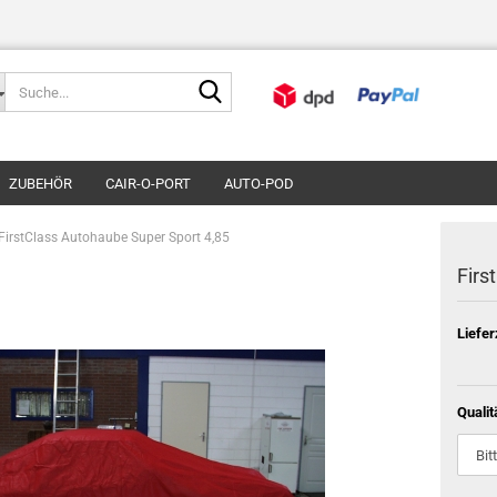
Suche...
ZUBEHÖR
CAIR-O-PORT
AUTO-POD
FirstClass Autohaube Super Sport 4,85
Firs
Liefer
Qualit