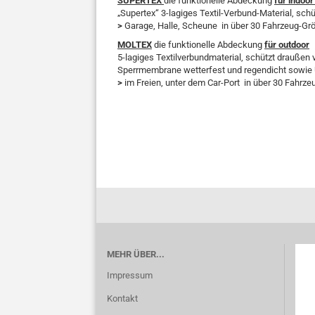
SUPERTEX
die funktionelle Abdeckung
für indoo
„Supertex“
3-lagiges Textil-Verbund-Material, sch
>
Garage, Halle, Scheune in über 30 Fahrzeug-Gr
MOLTEX
die funktionelle Abdeckung
für outdoor
5-lagiges Textilverbundmaterial, schützt draußen 
Sperrmembrane wetterfest und regendicht sowie
>
im Freien, unter dem Car-Port in über 30 Fahrz
MEHR ÜBER...
Impressum
Kontakt