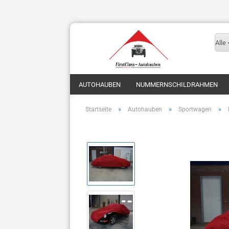
Alle
AUTOHAUBEN
NUMMERNSCHILDRAHMEN
»
»
»
Startseite
Autohauben
Sportwagen